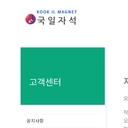
콘
텐
츠
로
건
너
뛰
기
고객센터
오
공지사항