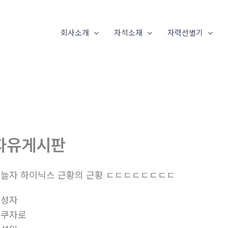
회사소개
자석소재
자력선별기
자유게시판
늘자 하이닉스 근황의 근황 ㄷㄷㄷㄷㄷㄷㄷㄷ
작성자
오쿠자로