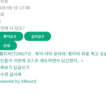
작성일
026-06-10 13:48
조회
5
전에 다 탔죠?
좋아요
0
싫어요
0
운
인쇄
전
통티비(TONGTV) - 축덕·야덕 모여라! 통티비 좌표 찍고 오
자
인들이 이번에 코스피 매도하면서 남긴편지..
»
보
목록보기
답글쓰기
험
글수정
글삭제
비
owered by KBoard
교
사
이
트