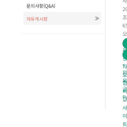
문의사항(Q&A)
2
자유게시판
6
오
«
외
P