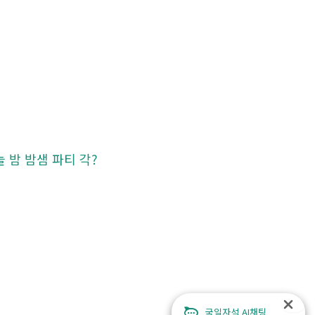
늘 밤 밤샘 파티 각?
국일자석 AI채팅