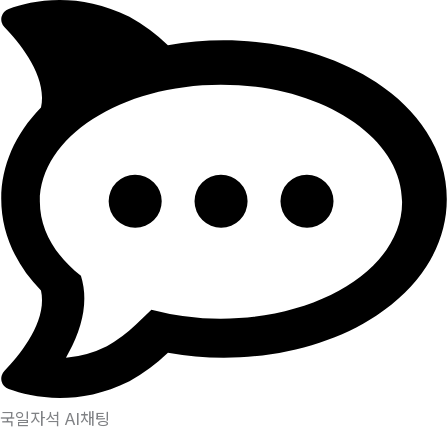
국일자석 AI채팅