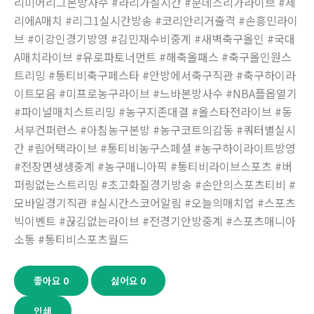
리미어리그본방사수 #라리가실시간 #분데스리가라이브 #세
리에A매치 #리그1실시간방송 #코리안리거출격 #손흥민라이
브 #이강인경기방영 #김민재수비중계 #새벽축구올인 #국대
A매치라이브 #유로파토너먼트 #해축올패스 #축구올인원스
트리밍 #통티비축구페스타 #안방에서축구직관 #축구하이라
이트모음 #미프로농구라이브 #느바본방사수 #NBA플옵열기
#파이널매치스트리밍 #농구지존대결 #올스타전라이브 #동
서부컨퍼런스 #아침농구본방 #농구코트의감동 #쿼터별실시
간 #림어택라이브 #통티비농구스페셜 #농구하이라이트방영
#전장면생생중계 #농구매니아픽 #통티비라이브스포츠 #버
퍼링없는스트리밍 #초고화질경기방송 #손안의스포츠티비 #
모바일경기직관 #실시간스코어알림 #오늘의매치업 #스포츠
빅이벤트 #끊김없는라이브 #전경기안방중계 #스포츠매니아
소통 #통티비스포츠월드
좋아요
0
싫어요
0
인쇄