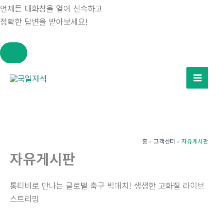
언제든 대화창을 열어 신속하고
정확한 답변을 받아보세요!
콘
텐
츠
로
건
너
홈
고객센터
자유게시판
뛰
자유게시판
기
통티비로 만나는 글로벌 축구 빅매치! 생생한 고화질 라이브
스트리밍