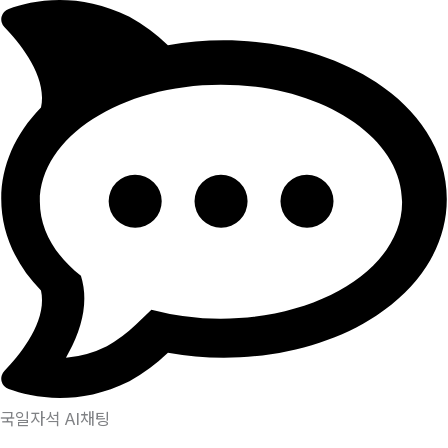
국일자석 AI채팅