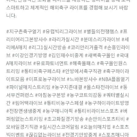
스마트하고 체계적인 해외축구 라이프를 경험해 보시기 바랍
니다.
#지구촌축구열기 #유럽빅리그라이브 #별들의전쟁챔스 #프
리미어리그본방사수 #라리가실시간 #분데스리가라이브 #세
리에A매치 #리그1실시간방송 #코리안리거출격 #손흥민라이
브 #이강인경기방영 #김민재수비중계 #새벽축구올인 #국대
A매치라이브 #유로파토너먼트 #해축올패스 #축구올인원스
트리밍 #통티비축구페스타 #안방에서축구직관 #축구하이라
이트모음 #미프로농구라이브 #느바본방사수 #NBA플옵열기
#파이널매치스트리밍 #농구지존대결 #올스타전라이브 #동
서부컨퍼런스 #아침농구본방 #농구코트의감동 #쿼터별실시
간 #림어택라이브 #통티비농구스페셜 #농구하이라이트방영
#전장면생생중계 #농구매니아픽 #통티비라이브스포츠 #버
퍼링없는스트리밍 #초고화질경기방송 #손안의스포츠티비 #
모바일경기직관 #실시간스코어알림 #오늘의매치업 #스포츠
빅이벤트 #끊김없는라이브 #전경기안방중계 #스포츠매니아