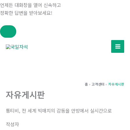
언제든 대화창을 열어 신속하고
정확한 답변을 받아보세요!
콘
텐
츠
로
건
너
홈
고객센터
자유게시판
뛰
자유게시판
기
통티비, 전 세계 빅매치의 감동을 안방에서 실시간으로
작성자