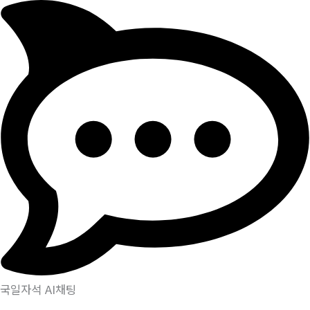
국일자석 AI채팅