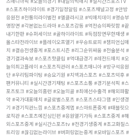
츠매니아픽 #오늘의경기 #내일의빅매치 #실시간스포츠TV
#스포츠하이라이트 #경기일정알림 #스포츠채널고정 #안방
응원전 #전통의라이벌전 #엘클라시코 #빅매치데이 #명승부
명장면 #각본없는드라마 #스포츠감동 #역전승의짜릿함 #끝
내기한판 #슈퍼세이브 #골하이라이트 #득점장면무한재생 #
올스타전라이브 #플레이오프열기 #우승트로피 #챔피언십매
치 #결승전생중계 #포스트시즌 #리그순위싸움 #전술분석 #
경기결과속보 #스포츠핫클립 #역대급경기 #레전드매치 #오
늘의최고플레이 #스포츠직관러 #스포츠매니아 #방구석응원
단 #우리팀파이팅 #승요기원 #치맥과스포츠 #스포츠덕후 #
팬커뮤니티 #실시간경기채팅 #스포츠소통 #경기분석픽 #스
포츠토크 #오늘의홈런 #오늘의골 #최애선수출격 #해외파활
약 #국가대표매치 #글로벌스포츠 #스포츠스타그램 #인생경
기 #경기직관느낌 #스포츠중계앱 #스마트폰중계 #태블릿으
로직관 #스포츠에진심인편 #응원열기가득 #스포츠중계 #해
외스포츠중계 #실시간스포츠tv #전경기생중계 #초고화질스
트리밍 #끊김없는라이브 #버퍼링없는중계 #모바일스포츠 #