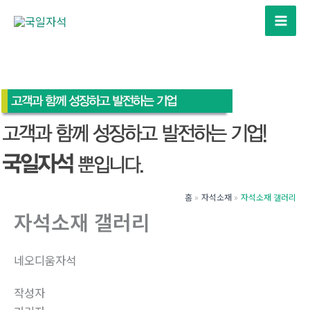
콘
텐
츠
로
건
너
뛰
기
홈
자석소재
자석소재 갤러리
자석소재 갤러리
네오디움자석
작성자