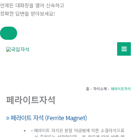
언제든 대화창을 열어 신속하고
정확한 답변을 받아보세요!
콘
텐
츠
로
건
너
홈
자석소재
페라이트자석
뛰
페라이트자석
기
페라이트 자석 (Ferrite Magnet)
페라이트 자석은 분말 야금범에 의한 소결자석으로
서 주원료는 산화철이며 , 부 원료에 따라 바륨-페