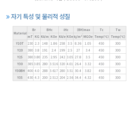
자기 특성 및 물리적 성질
Br
BHc
iHc
(BH)max
Tc
Tw
Material
mT
KG
KA/m
KOe
KA/e
KOe
kj/m³
MGOe
Temp(℃)
Temp(℃)
Y10T
230
2.3
148
1.86
258
3.5
8.36
1.05
450
300
Y20
380
3.8
191
2.4
199
2.5
27
3.4
450
300
Y25
380
3.80
235
2.95
242
3.05
27.8
3.5
450
300
Y30
385
3.85
280
3.516
320
4.01
26.4
3.32
450
300
Y30BH
400
4.0
288
3.617
280
3.51
30.4
3.82
450
300
Y35
430
4.3
200
2.512
204
2.56
34.4
4.32
450
300