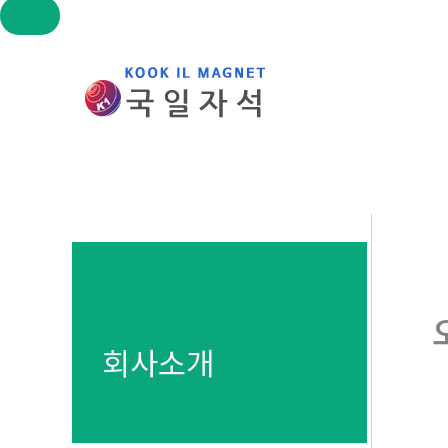
콘
텐
츠
로
건
너
뛰
기
회사소개