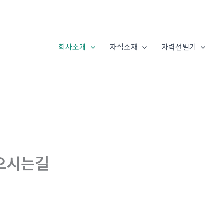
회사소개
자석소재
자력선별기
오시는길